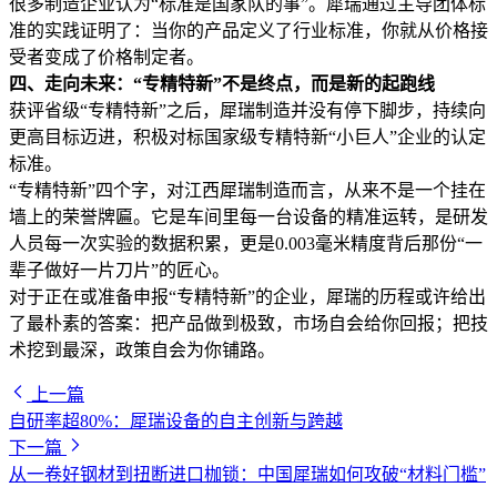
很多制造企业认为“标准是国家队的事”。犀瑞通过主导团体标
准的实践证明了：当你的产品定义了行业标准，你就从价格接
受者变成了价格制定者。
四、走向未来：“专精特新”不是终点，而是新的起跑线
获评省级“专精特新”之后，犀瑞制造并没有停下脚步，持续向
更高目标迈进，积极对标国家级专精特新“小巨人”企业的认定
标准。
“专精特新”四个字，对江西犀瑞制造而言，从来不是一个挂在
墙上的荣誉牌匾。它是车间里每一台设备的精准运转，是研发
人员每一次实验的数据积累，更是0.003毫米精度背后那份“一
辈子做好一片刀片”的匠心。
对于正在或准备申报“专精特新”的企业，犀瑞的历程或许给出
了最朴素的答案：把产品做到极致，市场自会给你回报；把技
术挖到最深，政策自会为你铺路。
上一篇
自研率超80%：犀瑞设备的自主创新与跨越
下一篇
从一卷好钢材到扭断进口枷锁：中国犀瑞如何攻破“材料门槛”