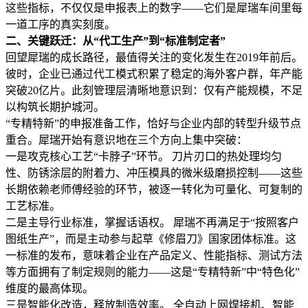
这些指标，不仅仅是申报表上的数字——它们是犀瑞车间里每
一道工序的真实刻度。
二、关键跃迁：从“代工生产”到“标准制定者”
回望犀瑞的成长路径，最值得关注的变化发生在2019年前后。
彼时，企业已通过代工模式积累了稳定的海外客户群，年产能
突破20亿片。此刻管理层清晰地意识到：仅有产能规模，不足
以构筑长期护城河。
“专精特新”的申报准备工作，恰好与企业内部的转型升级节点
重合。犀瑞开始有意识地在三个方向上集中突破：
一是攻克核心工艺“卡脖子”环节。 刀片刃口的热处理均匀
性、防锈涂层的附着力、冲压模具的微米级磨损控制——这些
长期依赖老师傅经验的环节，被逐一转化为可量化、可复制的
工艺标准。
二是主导行业标准，掌握话语权。 犀瑞不再满足于“按照客户
图纸生产”，而是主动参与起草《修眉刀》国家团体标准。这
一标准的发布，意味着企业在产品定义、性能指标、测试方法
等方面拥有了制定规则的能力——这是“专精特新”中“特色化”
维度的最高体现。
三是智能化改造，释放制造效率。 全自动上网焊接机、智能