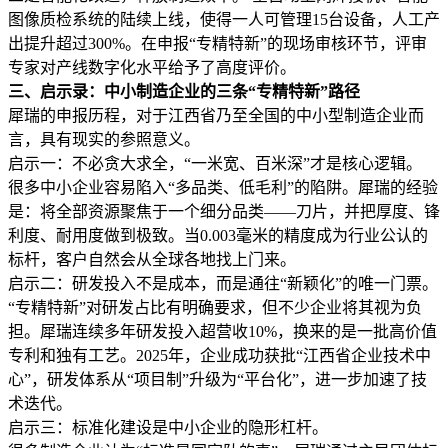
图像质检系统的陆续上线，使得一人可管理15台设备，人工产
出提升超过300%。在申报“专精特新”的现场审核环节，评审
专家对产线数字化水平给予了高度评价。
三、启示录：中小制造企业的三条“专精特新”路径
犀瑞的申报历程，对于江西省乃至全国的中小型制造企业而
言，具有现实的参照意义。
启示一：不必贪大求全，“一米宽、百米深”才是核心逻辑。
很多中小企业容易陷入“多品类、低毛利”的陷阱。犀瑞的经验
是：将全部资源聚焦于一个细分品类——刀片，并把厚度、锋
利度、耐用度做到极致。当0.003毫米的精度成为行业公认的
标杆，客户自然会从全球各地找上门来。
启示二：研发投入不是成本，而是通往“新颖化”的唯一门票。
“专精特新”对研发占比有明确要求，但不少企业将其视为负
担。犀瑞连续多年研发投入超营收10%，换来的是一批高价值
专利和独有工艺。2025年，企业成功获批“江西省企业技术中
心”，研发体系从“项目制”升级为“平台化”，进一步加速了技
术迭代。
启示三：标准化建设是中小企业的隐形杠杆。