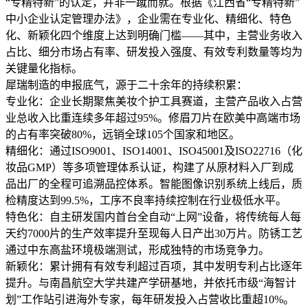
“专精特新”的认定，并非一蹴而就。根据《江西省“专精特新”
中小企业认定管理办法》，企业需在专业化、精细化、特色
化、新颖化四个维度上达到明确门槛——其中，主营业务收入
占比、细分市场占有率、研发投入强度、有效专利数量等均为
关键量化指标。
犀瑞制造的申报底气，源于二十余年的持续积累：
专业化：企业长期聚焦美妆个护工具赛道，主营产品收入占营
业总收入比重连续多年超过95%。修眉刀片在欧美中高端市场
的占有率突破80%，远销全球105个国家和地区。
精细化：通过ISO9001、ISO14001、ISO45001及ISO22716（化
妆品GMP）等多项管理体系认证，构建了从原材料入厂到成
品出厂的全程可追溯品控体系。智能图像识别系统上线后，质
检精度达到99.5%，工序不良率持续控制在行业极低水平。
特色化：自主研发国内首台全自动“上网”设备，将传统每人每
天约7000片的生产效率提升至现每人日产出30万片。防锈工艺
通过中东高盐环境极端测试，形成独特的市场竞争力。
新颖化：累计拥有有效专利超过百项，其中发明专利占比逐年
提升。与南昌航空大学共建产学研基地，并依托市级“海智计
划”工作站引进海外专家，每年研发投入占营收比重超10%。